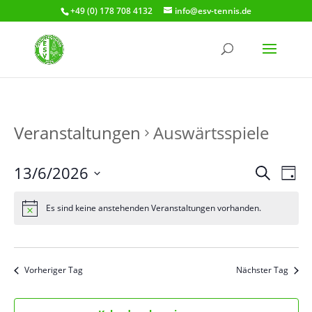
+49 (0) 178 708 4132
info@esv-tennis.de
Veranstaltungen
Auswärtsspiele
Verans
Ver
13/6/2026
Suche
Tag
Ans
Suche
Datum
Nav
und
wählen.
Es sind keine anstehenden Veranstaltungen vorhanden.
Ansich
Naviga
Vorheriger Tag
Nächster Tag