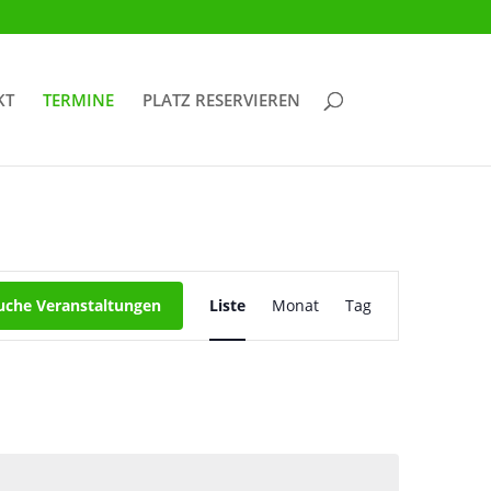
KT
TERMINE
PLATZ RESERVIEREN
Veranstaltung
Ansichten-
uche Veranstaltungen
Liste
Monat
Tag
Navigation